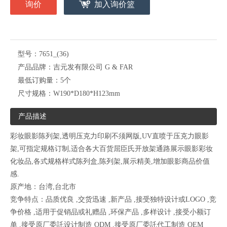
询价
加入询价篮
型号：
7651_(36)
产品品牌：
吉元发有限公司 G & FAR
最低订购量：
5个
尺寸规格：
W190*D180*H123mm
产品描述
彩妆眼影陈列架,透明压克力印刷不须网版,UV直喷于压克力眼影
架,可指定规格订制,适合各大百货屈臣氏开放架通路展示眼影彩妆
化妆品,各式规格样式陈列盒,陈列架,展示精美,增加眼影商品价值
感.
原产地：台湾,台北市
竞争特点：品质优良 ,交货迅速 ,新产品 ,接受独特设计或LOGO ,竞
争价格 ,适用于促销品或礼赠品 ,环保产品 ,多样设计 ,接受小额订
单 ,接受原厂委託设计制造 ODM ,接受原厂委託代工制造 OEM