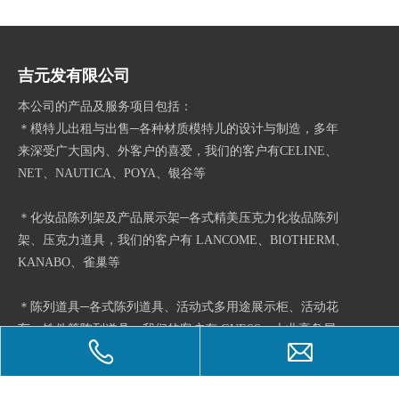
吉元发有限公司
本公司的产品及服务项目包括：
＊模特儿出租与出售─各种材质模特儿的设计与制造，多年
来深受广大国内、外客户的喜爱，我们的客户有CELINE、
NET、NAUTICA、POYA、银谷等
＊化妆品陈列架及产品展示架─各式精美压克力化妆品陈列
架、压克力道具，我们的客户有 LANCOME、BIOTHERM、
KANABO、雀巢等
＊陈列道具─各式陈列道具、活动式多用途展示柜、活动花
车、铁件等陈列道具，我们的客户有 GUESS、大业高岛屋、
新光三越等
＊店面橱窗之设计与施工─我们的客户有SOGO、远东百货、